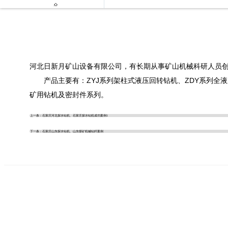

河北日新月矿山设备有限公司，有长期从事矿山机械科研人员
产品主要有：ZYJ系列架柱式液压回转钻机、ZDY系列全液
矿用钻机及密封件系列。
上一条：
石家庄河北探水钻机、石家庄探水钻机成功案例1
下一条：
石家庄山东探水钻机、山东煤矿机械钻杆案例