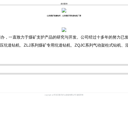
成功案例
山东煤矿机械钻杆、山东煤矿用坑道钻机厂家
创办，一直致力于煤矿支护产品的研究与开发。公司经过十多年的努力已
压坑道钻机、ZLJ系列煤矿专用坑道钻机、ZQJC系列气动架柱式钻机
copyright @河北日新月矿山设备有限公司 版权所有